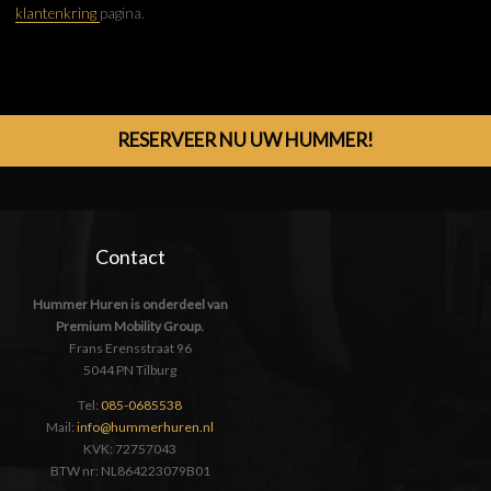
klantenkring
pagina.
RESERVEER NU UW HUMMER!
Contact
Hummer Huren is onderdeel van
Premium Mobility Group.
Frans Erensstraat 96
5044 PN Tilburg
Tel:
085-0685538
Mail:
info@hummerhuren.nl
KVK: 72757043
BTW nr: NL864223079B01